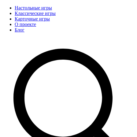
Add-hobby.ru
База правил и обзор настольных игр
Настольные игры
Классические игры
Карточные игры
О проекте
Блог