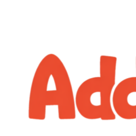
Перейти
к
содержимому