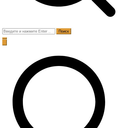
Поиск
для: