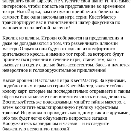
завершить свою карьеру. Не упустите свой шанс! И, что самое
интересное, чтобы попасть на представление во временном
театре Нью-Йорка, вам не нужно приобретать билеты на
самолет. Еще одна настольная игра серии КвестМастер
транспортирует вас в таинственный шатёр фокусника по
мановению волшебной палочки!
Кролик из шляпы. Игроки собираются на представления и
даже не догадываются о том, что развенчивать иллюзии
маэстро Олдмэна они будут отнюдь не из комфортного
зрительского кресла, а именно тот герой, за которого будут
приниматься решения в течение игры, станет тем, кого
вызовут на сцену с целью быть ассистентом. Здесь и начнется
невероятное и головокружительное приключение!
Вызов брошен! Настольная игра КвестМастер: За кулисами,
подобно иным играм из серии КвестМастер, являет собою
колоду карт, которые вы последовательно открываете и таким
образом испытываете свои внимательность и находчивость.
Воспользуйтесь же подсказками,и узнайте тайны маэстро, а
затем восхитите экзальтированную публику эффектным
трюком! Игру можно проходить как одному, так и с друзьями,
ибо так будет легче обдумывать непростые загадки.
Вооружайтесь карандашом и часами – и исследуйте
блаженную вселенную иллюзий!