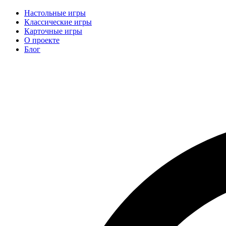
Add-hobby.ru
База правил и обзор настольных игр
Настольные игры
Классические игры
Карточные игры
О проекте
Блог